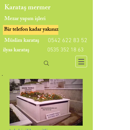
Karataş mermer
Mezar yapım işleri
Bir telefon kadar yakınız
Müslim karataş
0542 622 83 52
ilyas karataş
0535 352 18 63