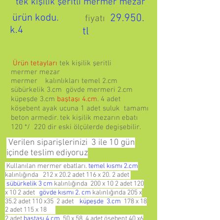
tek kişilik şeritli mermer mezar
ürün kodu.
29
.9
50.
fiyatı
k.4
tl
Ürün tetayları
tek kişilik şeritli
mermer
mezar
mermer kalınlıkları temel 2.cm
sübürkelik 3.cm gövde mermeri 2.cm
küpeşde 3.cm
baştaşı 4.cm
. 4 adet
köşebent ayak ucuna 1 adet suluk tamamı
beton armedir. tek kişilik mezarın ebatı
120 */ 220 dir eski ölçülerde degişebilir.
Verilen siparişlerinizi 3 ile 10 gün
içinde teslim ediyoruz
Kullanılan mermer ebatları.
temel kısmı 2.cm
kalınlığında 212 x 20.2 adet 116 x 20. 2 adet
sübürkelik 3 cm
kalınlığında 200 x 10 2 adet 120
x 10 2 adet
gövde kısmı 2. cm
kalınlığında 205 x
35.2 adet 110 x35 2 adet
küpeşde 3.cm
178 x 18
2 adet 115 x 18
2 adet
baştaşı 4 cm
50 x 58 4 adet öşebent 40 x6