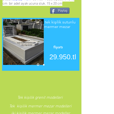
cm bir adet ayak ucuna sluk. 15 x 20 cm
Paylaş
tek kişilik sutunlu
mermer mezar
fiyatı
29.950.tl
Tek kişilik grenit modelleri
Tek kişilik mermer mezar modelleri
iki kişilik mermer mezar modeller