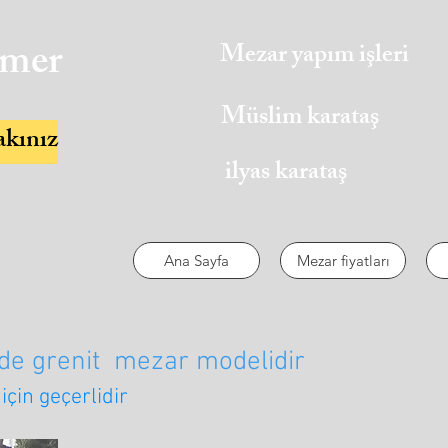
rmer
Mezar yapım işleri
Müslim karataş
akınız
ilyas karataş
Ana Sayfa
Mezar fiyatları
övde grenit mezar modelidir
için geçerlidir