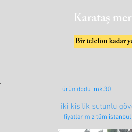
Karataş me
Bir telefon kadar y
ürün dodu mk.30
iki kişilik sutunlu g
fiyatlarımız tüm istanbul 