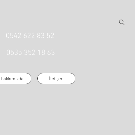
0542 622 83 52
0535 352 18 63
hakkımızda
İletişim