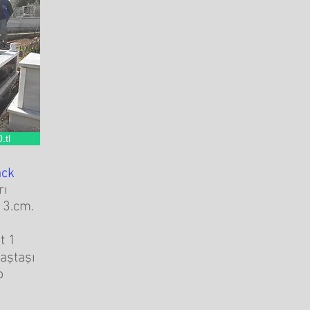
.tl
ack
rı
 3.cm.
t 1
aştaşı
o