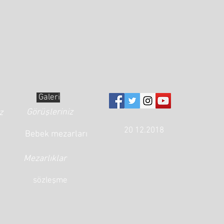
Galeri
Görüşleriniz
z
20 12.2018
Bebek mezarları
Mezarlıklar
sözleşme