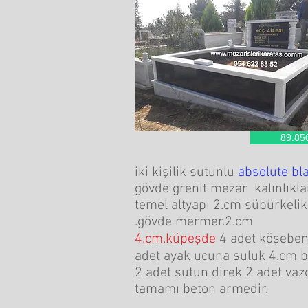
89.850
iki kişilik sutunlu
absolute bl
gövde grenit mezar kalınlıkla
temel altyapı 2.cm sübürkelik
.gövde mermer.2.cm
4.cm.küpeşde
4 adet köşeben
adet ayak ucuna suluk 4.cm b
2 adet sutun direk 2 adet vaz
tamamı beton armedir.