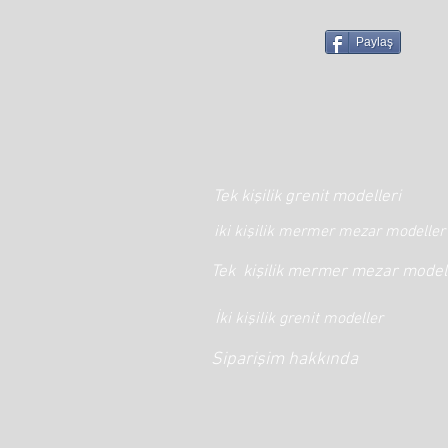
Paylaş
Tek kişilik grenit modelleri
iki kişilik mermer mezar modeller
Tek kişilik mermer mezar model
İki kişilik grenit modeller
Siparişim hakkında