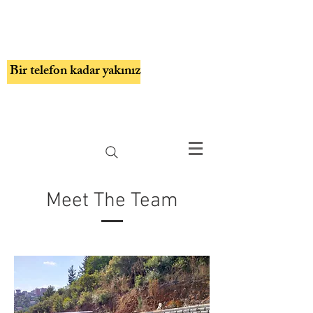
Karataş mermer
Mezar yapım işleri
Bir telefon kadar yakınız
Müslim karataş
0542 622 83 52
ilyas karataş
0535 352 18 63
Meet The Team